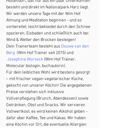
Hüttendorf, das nur aus ein paar Unterkünften 
besteht und direkt im Nationalpark Harz liegt.
Wir werden unsere Tage mit der Wim Hof 
Atmung und Meditation beginnen - und so 
vorbereitet, leicht bekleidet durch den Schnee 
spazieren, Eisbaden und schließlich auch bei 
Wind & Wetter den Brocken besteigen!
Dein Trainerteam besteht aus 
Douwe van den 
Berg
  (Wim Hof Trainer seit 2015) und 
Josephine Worseck
 (Wim Hof Trainer, 
Molecular biologin, buchautorin).
Für dein leibliches Wohl wird bestens gesorgt 
– mit frischer vegan-vegetarischer Küche, 
gekocht von unserer Köchin! Die angegebenen 
Preise verstehen sich inklusive 
Vollverpflegung (Brunch, Abendessen) sowie 
Getränken, Obst und Snacks. Wir servieren 
Vollwertkost, es wird keinen Alkohol geben - 
dafür aber Kaffee, Tee und Kakao. Wir haben 
eine Köchin vor Ort, die eventuelle Allergien 
berücksichtigt und sich auf deine tatkräftige 
Unterstützung bei der Vor- & Nachbereitung 