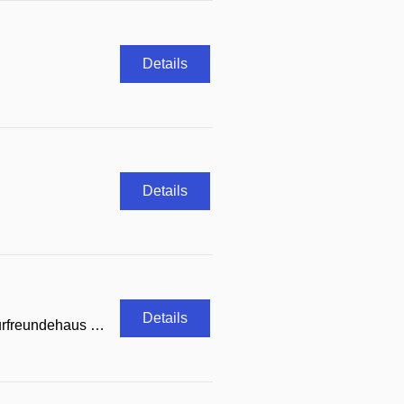
Details
Details
Details
Naturfreundehaus Oderbrueck