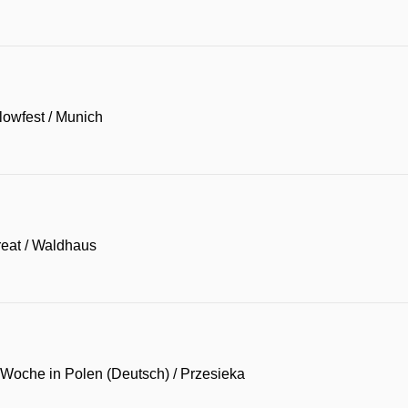
flowfest
/
Munich
reat
/
Waldhaus
Woche in Polen (Deutsch)
/
Przesieka