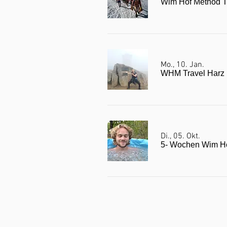
Wim Hof Method Tr
Mo., 10. Jan.
WHM Travel Harz (
Di., 05. Okt.
5- Wochen Wim H