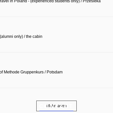
avel in Poland - (experienced students only)
/
Przesieka
alumni only)
/
the cabin
of Methode Gruppenkurs
/
Potsdam
CONTACT
Mehr laden